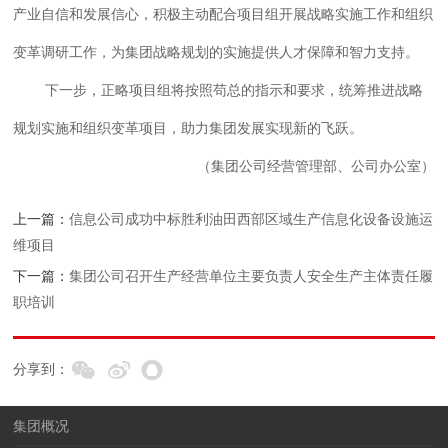
产业自信和发展信心，积极主动配合项目组开展战略实施工作和组织
变革调研工作，为集团战略规划的实施提供人才保障和智力支持。
下一步，正略项目组将按照苟总的指示和要求，统筹推进战略
规划实施和组织变革项目，助力集团发展实现新的飞跃。
（集团公司经营管理部、公司办公室）
上一篇：
信息公司成功中标胜利油田西部区域生产信息化设备设施运
维项目
下一篇：
集团公司召开生产经营单位主要负责人安全生产主体责任履
职培训
分享到：
集团概况