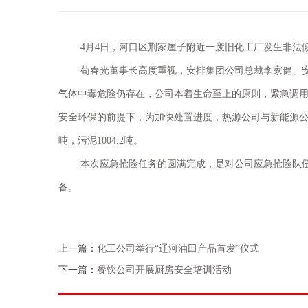
4
月
4
日，河口区荆家屋子附近一废旧化工厂发生非法
苟春光董事长高度重视，安排
集团公司总裁李家健、
气体中毒危险仍存在，公司本着生命至上的原则，紧急调
安全环保的前提下，为加快处置进度，热源公司与新能源
吨，污泥
1004.2
吨。
本次应急抢险任务的圆满完成，是对公司应急抢险队
备。
上一篇：
化工公司举行“辽河油田产品首发”仪式
下一篇：
餐饮公司开展厨房安全培训活动