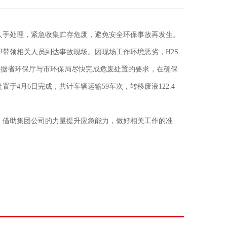
人手处理，紧急收集贮存危废，避免安全环保事故再发生。
即带领相关人员到达事故现场。因现场工作环境恶劣，
H2S
根据省环保厅与市环保局尽快完成危废处置的要求，在确保
处置于
4
月
6
日完成，共计车辆运输
59
车次，转移废液
122.4
，借助集团公司的力量提升应急能力，做好相关工作的准