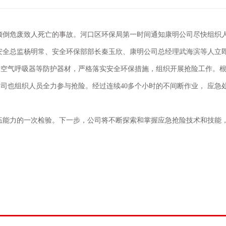
倾倒危废致人死亡的事故
。河口区环保局第一时间通知康明公司尽快组织
安全总监杨明常、安全环保部部长秦玉欣、康明公司总经理武海滨等人立
用空气呼吸器等防护器材，严格落实安全环保措施，组织开展抢险工作。
公司
也组织人员
全力参与抢险。经过连续
40
多个小时的不间断作业， 应急
伍能力的一次检验。下一步，公司将不断探索和掌握应急抢险技术和技能