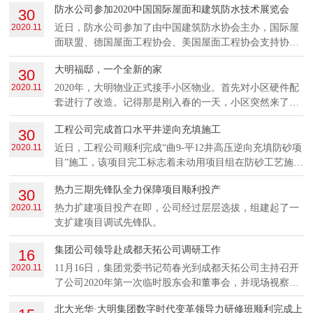
防水公司参加2020中国国际屋面和建筑防水技术展览会
30
排、早解决了车辆冬季维保工作。
2020.11
近日，防水公司参加了由中国建筑防水协会主办，国际屋
面联盟、德国屋面工程协会、美国屋面工程协会支持协办
的“2020中国国际屋面和建筑防水技术展览会”。
大明福邸，一个全新的家
30
2020.11
2020年，大明物业正式接手小区物业。首先对小区硬件配
套进行了改造。记得那是刚入春的一天，小区突然来了很
多身穿大明物业工服的工作人员，每个人都不辞辛苦的打
工程公司完成首口水平井逆向充填施工
30
扫着地上以及地下车库的卫生，收拾着生活垃圾。（环保
公司彭月）
2020.11
近日，工程公司顺利完成“曲9-平12井高压逆向充填防砂项
目”施工，该项目完工标志着未动用项目组在防砂工艺施工
方面取得了阶段性的成果，对公司新技术、新工艺培育具
热力三期先锋队全力保障项目顺利投产
30
有重大意义。
2020.11
热力扩建项目投产在即，公司经过层层选拔，组建起了一
支扩建项目调试先锋队。
集团公司领导赴成都天拓公司调研工作
16
2020.11
11月16日，集团党委书记苟春光到成都天拓公司主持召开
了公司2020年第一次临时股东会和董事会，并现场视察了
公司在建项目建设情况。集团公司常务副总裁周冰峰陪同
北大光华·大明集团数字时代变革领导力研修班顺利完成上
前往。