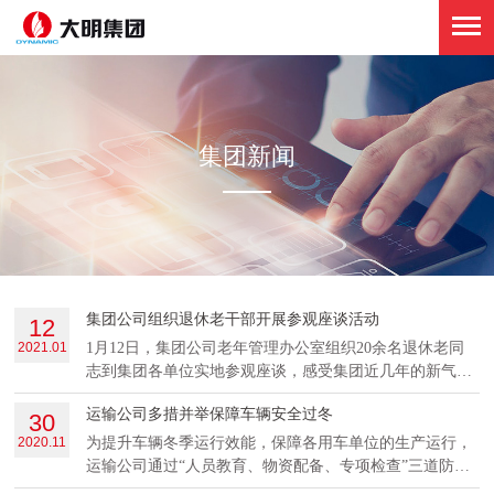
集团新闻
集团公司组织退休老干部开展参观座谈活动
12
2021.01
1月12日，集团公司老年管理办公室组织20余名退休老同
志到集团各单位实地参观座谈，感受集团近几年的新气
象、新发展。最后，苟春光董事长代表领导班子和全体职
运输公司多措并举保障车辆安全过冬
30
工为退休老干部送上了节日的问候和祝福。
2020.11
为提升车辆冬季运行效能，保障各用车单位的生产运行，
运输公司通过“人员教育、物资配备、专项检查”三道防
线，开展冬季风险防范治理，确保车辆安全过冬。早安